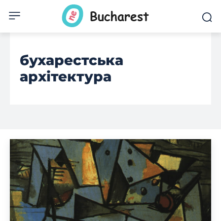
бухарестська
архітектура