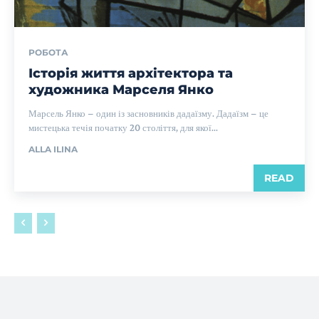
РОБОТА
Історія життя архітектора та
художника Марселя Янко
Марсель Янко – один із засновників дадаїзму. Дадаїзм – це
мистецька течія початку 20 століття, для якої...
ALLA ILINA
READ