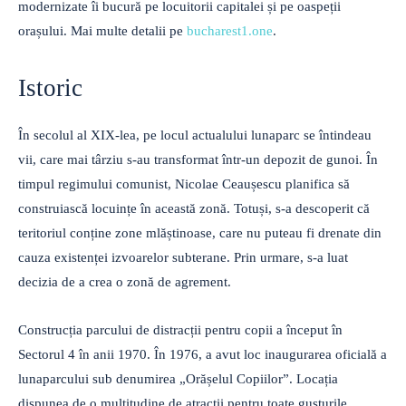
modernizate îi bucură pe locuitorii capitalei și pe oaspeții
orașului. Mai multe detalii pe
bucharest1.one
.
Istoric
În secolul al XIX-lea, pe locul actualului lunaparc se întindeau
vii, care mai târziu s-au transformat într-un depozit de gunoi. În
timpul regimului comunist, Nicolae Ceaușescu planifica să
construiască locuințe în această zonă. Totuși, s-a descoperit că
teritoriul conține zone mlăștinoase, care nu puteau fi drenate din
cauza existenței izvoarelor subterane. Prin urmare, s-a luat
decizia de a crea o zonă de agrement.
Construcția parcului de distracții pentru copii a început în
Sectorul 4 în anii 1970. În 1976, a avut loc inaugurarea oficială a
lunaparcului sub denumirea „Orășelul Copiilor”. Locația
dispunea de o multitudine de atracții pentru toate gusturile.