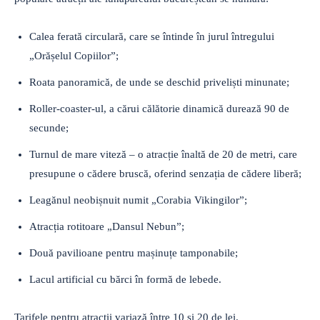
Calea ferată circulară, care se întinde în jurul întregului
„Orășelul Copiilor”;
Roata panoramică, de unde se deschid priveliști minunate;
Roller-coaster-ul, a cărui călătorie dinamică durează 90 de
secunde;
Turnul de mare viteză – o atracție înaltă de 20 de metri, care
presupune o cădere bruscă, oferind senzația de cădere liberă;
Leagănul neobișnuit numit „Corabia Vikingilor”;
Atracția rotitoare „Dansul Nebun”;
Două pavilioane pentru mașinuțe tamponabile;
Lacul artificial cu bărci în formă de lebede.
Tarifele pentru atracții variază între 10 și 20 de lei.