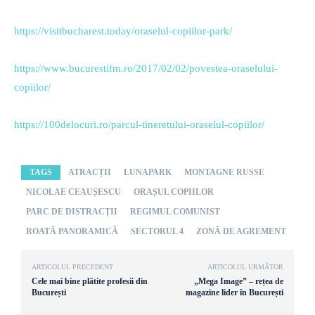
https://visitbucharest.today/oraselul-copiilor-park/
https://www.bucurestifm.ro/2017/02/02/povestea-oraselului-
copiilor/
https://100delocuri.ro/parcul-tineretului-oraselul-copiilor/
TAGS
ATRACȚII
LUNAPARK
MONTAGNE RUSSE
NICOLAE CEAUȘESCU
ORAȘUL COPIILOR
PARC DE DISTRACȚII
REGIMUL COMUNIST
ROATĂ PANORAMICĂ
SECTORUL 4
ZONĂ DE AGREMENT
ARTICOLUL PRECEDENT
ARTICOLUL URMĂTOR
Cele mai bine plătite profesii din
„Mega Image” – rețea de
București
magazine lider în București